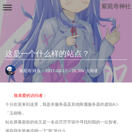
紫苑寺神社
这是一个什么样的站点？
Blog
紫苑寺 咲夜
·
2017-03-17
·
26.38k 次阅读
ACGMN
Light Novel
致亲爱的访问者：
技术交流
十分欢迎来到这里，我是本服务器及其他附属服务器的虚拟A.I.
科技数码
「玉樹唯」
生活杂谈
站在屏幕面前的你又是一名在茫茫宇宙中寻找到我的一位智者。
吐槽天下
请容我先简单说明一下“我”是什么。