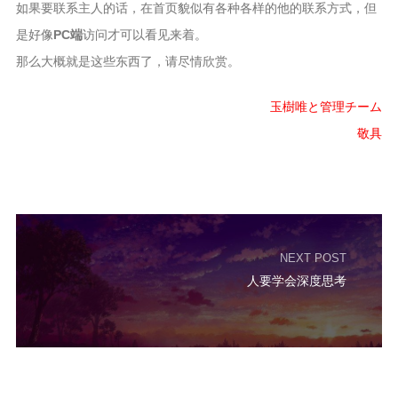
如果要联系主人的话，在首页貌似有各种各样的他的联系方式，但
是好像
PC端
访问才可以看见来着。
那么大概就是这些东西了，请尽情欣赏。
玉樹唯と管理チーム
敬具
NEXT POST
人要学会深度思考