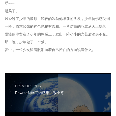
呼~~~
起风了。
风经过了少年的脸颊，轻轻的吹动他眼前的头发，少年仿佛感受到
一样，原本紧张的神色也稍有缓和。一片洁白的羽翼从天上飘落，
慢慢的停留在了少年的胸膛上，发出一阵小小的光芒后消失不见。
那一晚，少年做了一个梦。
梦中，一位少女留着眼泪向着自己所在的方向说着什么。
PREVIOUS POST
Rewrite动画完结感想—致小篝