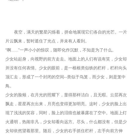
Archive
Links
Music
夜空，满天的繁星闪烁着，拼命地展现它们各自的光芒。一片
About
片云飘来，暂时遮住了光点，并未有人看到。
購買部
“啊......”一声小小的惊叹，随即化作沉默，不知是为了什么。
少女站起身，向视野的前方走去。地面上的人们有说有笑，少女却
并没有任何表情。少女的眼前，是一根根类似铁的栏杆，栏杆向头
顶汇去，形成了一个封闭的空间--类似于鸟笼，而少女，则是笼中
鳥。
少女的脸颊，在月光的照耀下，显得那样洁白，且无暇。云层再次
飘走，星星再次出来，月亮也变得更加明亮。这时，少女的脸上出
现了浅浅的笑容，同时，脸上的泪痕也被暴露在了空中。地面上灯
火通明，热闹非凡，少女却看向远方。尽头，什么都没有，但是少
女却依然望着那里。随后，少女的右手抓住栏杆，左手向前方伸